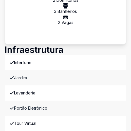
2
Dormitório
s
3
Banheiro
s
2
Vaga
s
Infraestrutura
Interfone
Jardim
Lavanderia
Portão Eletrônico
Tour Virtual