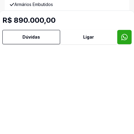
Armários Embutidos
R$ 890.000,00
Churrasqueira
Cozinha Planejada
Dúvidas
Ligar
Gradeado
Horta
Lavabo
Piso Elevado
Quintal
Sacada