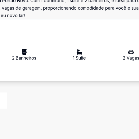
 Portão Novo. Com 1 dormitório, 1 suíte e 2 banheiros, é ideal para
m 2 vagas de garagem, proporcionando comodidade para você e sua
seu novo lar!
2
Banheiro
s
1
Suíte
2
Vaga