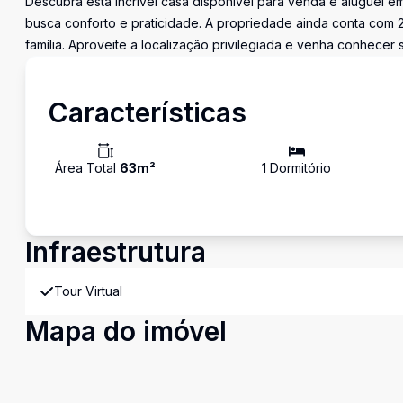
Descubra esta incrível casa disponível para venda e aluguel em
busca conforto e praticidade. A propriedade ainda conta co
família. Aproveite a localização privilegiada e venha conhecer 
Características
Área Total
63
m²
1
Dormitório
Infraestrutura
Tour Virtual
Mapa do imóvel