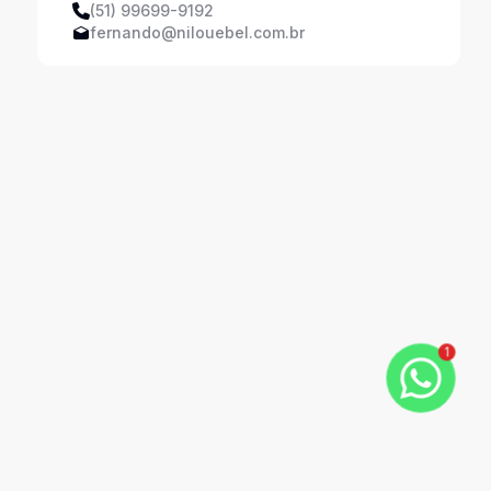
(51) 99699-9192
fernando@nilouebel.com.br
1