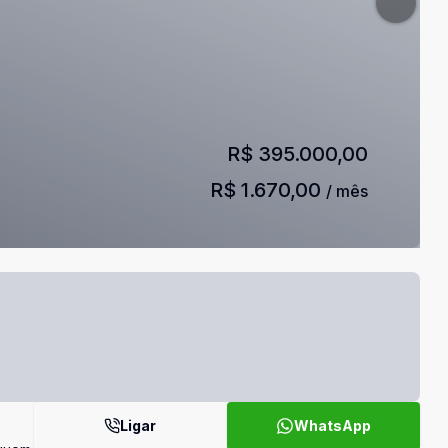
R$ 395.000,00
R$ 1.670,00
/ mês
Ligar
WhatsApp