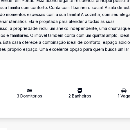
 Verde, em Portão. Esta aconchegante residência principal possui t
a família com conforto. Conta com 1 banheiro social. A sala de est
ndo momentos especiais com a sua família! A cozinha, com seu eleg
ar utensílios. Ela é projetada para atender a todas as suas
isso, a propriedade inclui um anexo independente, uma churrasquei
s e familiares. O imóvel também conta com um quintal amplo, ideal
em. Esta casa oferece a combinação ideal de conforto, espaço adicio
 seu próprio espaço. Uma excelente opção para quem busca um lar
3
Dormitório
s
2
Banheiro
s
1
Vag