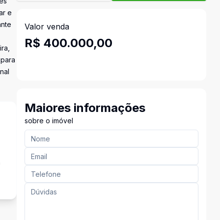
rês
ar e
ante
Valor venda
R$ 400.000,00
ra,
 para
nal
Maiores informações
sobre o imóvel
a