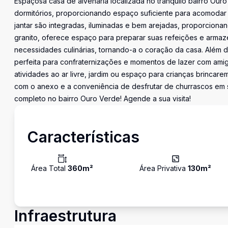
Espaçosa casa de alvenaria localizada no tranquilo bairro Ouro
dormitórios, proporcionando espaço suficiente para acomodar su
jantar são integradas, iluminadas e bem arejadas, proporciona
granito, oferece espaço para preparar suas refeições e armazen
necessidades culinárias, tornando-a o coração da casa. Além d
perfeita para confraternizações e momentos de lazer com amigo
atividades ao ar livre, jardim ou espaço para crianças brincar
com o anexo e a conveniência de desfrutar de churrascos em
completo no bairro Ouro Verde! Agende a sua visita!
Características
Área Total
360
m²
Área Privativa
130
m²
Infraestrutura