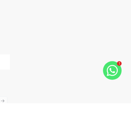
1
ious slide
Next slide
Cód:
CA0777
Comparar