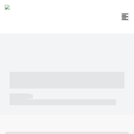
----- ----- -- ------ ---- ---- -- ----- -----
----- --- ------
----- -----
----- ----- -- ------ ---- ---- -- ----- ----- ----- --- ------