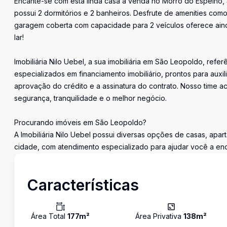
Encante-se com esta linda casa à venda no Morro do Espelho, S
possui 2 dormitórios e 2 banheiros. Desfrute de amenities com
garagem coberta com capacidade para 2 veículos oferece aind
lar!
Imobiliária Nilo Uebel, a sua imobiliária em São Leopoldo, ref
especializados em financiamento imobiliário, prontos para auxi
aprovação do crédito e a assinatura do contrato. Nosso time
segurança, tranquilidade e o melhor negócio.
Procurando imóveis em São Leopoldo?
A Imobiliária Nilo Uebel possui diversas opções de casas, apa
cidade, com atendimento especializado para ajudar você a enco
Características
Área Total
177
m²
Área Privativa
138
m²