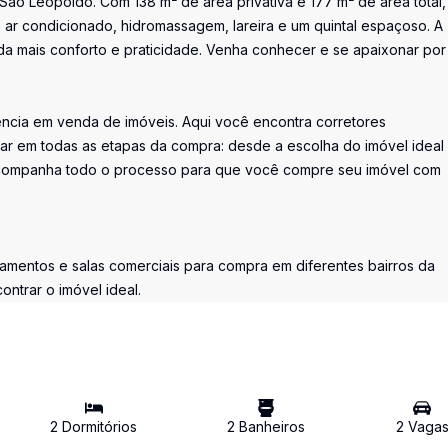
ão Leopoldo. Com 138 m² de área privativa e 177 m² de área total,
o ar condicionado, hidromassagem, lareira e um quintal espaçoso. A
a mais conforto e praticidade. Venha conhecer e se apaixonar por
erência em venda de imóveis. Aqui você encontra corretores
liar em todas as etapas da compra: desde a escolha do imóvel ideal 
 acompanha todo o processo para que você compre seu imóvel com
rtamentos e salas comerciais para compra em diferentes bairros da
ntrar o imóvel ideal.
2
Dormitório
s
2
Banheiro
s
2
Vaga