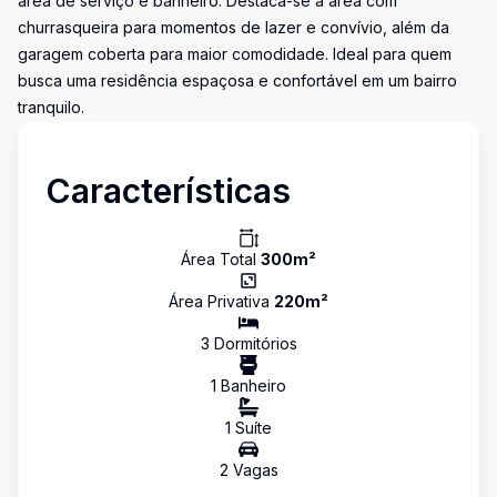
área de serviço e banheiro. Destaca-se a área com
churrasqueira para momentos de lazer e convívio, além da
garagem coberta para maior comodidade. Ideal para quem
busca uma residência espaçosa e confortável em um bairro
tranquilo.
Características
Área Total
300
m²
Área Privativa
220
m²
3
Dormitório
s
1
Banheiro
1
Suíte
2
Vaga
s