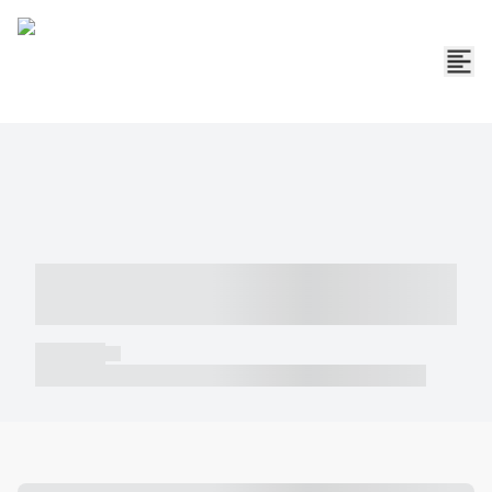
----- ----- -- ------ ---- ---- -- ----- -----
----- --- ------
----- -----
----- ----- -- ------ ---- ---- -- ----- ----- ----- --- ------