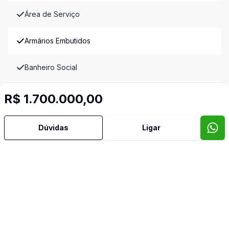
Área de Serviço
Armários Embutidos
Banheiro Social
Churrasqueira
R$ 1.700.000,00
Cozinha Americana
Dúvidas
Ligar
Estar Íntimo
Gradeado
Hidromassagem
Lareira