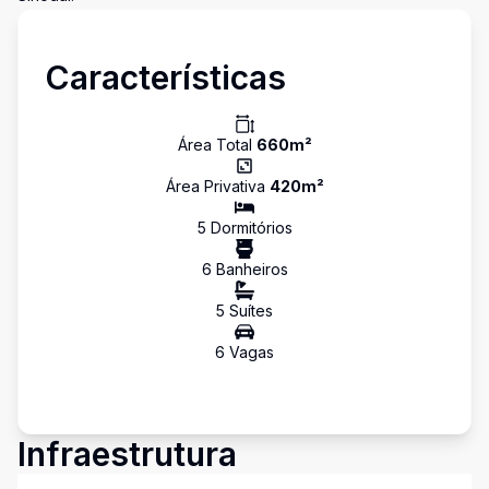
Características
Área Total
660
m²
Área Privativa
420
m²
5
Dormitório
s
6
Banheiro
s
5
Suíte
s
6
Vaga
s
Infraestrutura