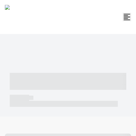
----- ----- -- ------ ---- ---- -- ----- -----
----- --- ------
----- -----
----- ----- -- ------ ---- ---- -- ----- ----- ----- --- ------