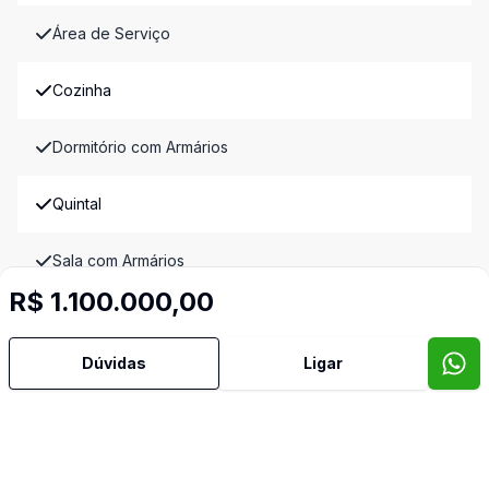
Área de Serviço
Cozinha
Dormitório com Armários
Quintal
Sala com Armários
R$ 1.100.000,00
Video do imóvel
Imóveis semelhantes
Dúvidas
Ligar
Confira imóveis semelhantes
Cód:
CA1164
Comparar