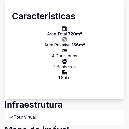
Características
Área Total
720
m²
Área Privativa
156
m²
4
Dormitório
s
2
Banheiro
s
1
Suíte
Infraestrutura
Tour Virtual