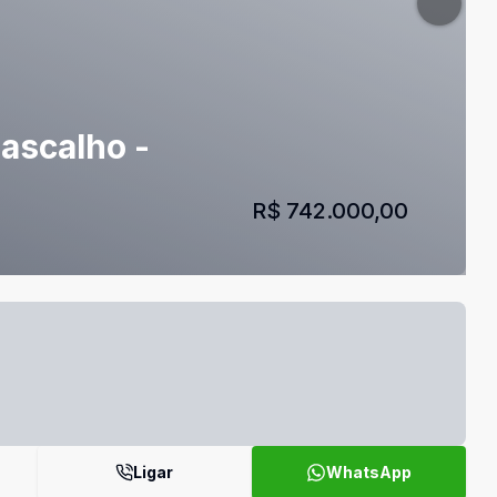
ascalho -
R$ 742.000,00
Ligar
WhatsApp