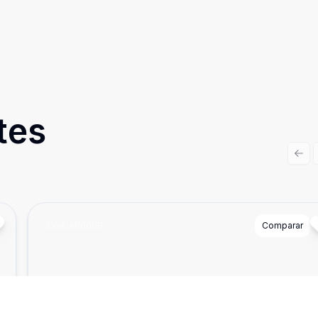
tes
Prev
Cód:
AR0089
Comparar