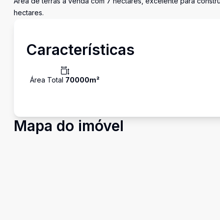
Área de terras a venda com 7 hectares, excelente para constr
hectares.
Características
Área Total
70000
m²
Mapa do imóvel