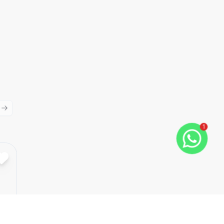
ious slide
Next slide
1
Cód:
AR0023
Comparar