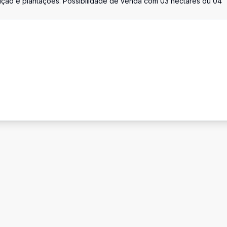
ução e plantações. Possibilidade de venda com 03 hectares ou 04