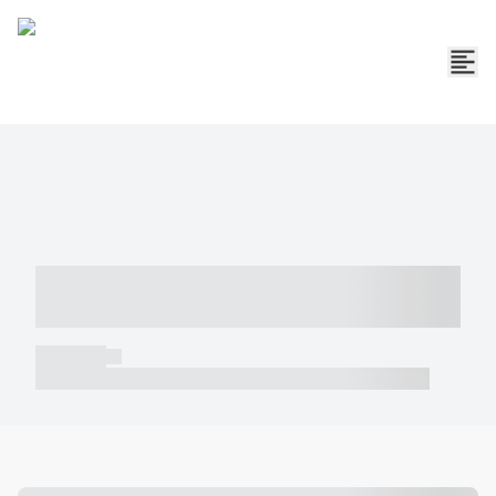
----- ----- -- ------ ---- ---- -- ----- -----
----- --- ------
----- -----
----- ----- -- ------ ---- ---- -- ----- ----- ----- --- ------