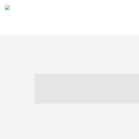
----- ----- -- -
- ------