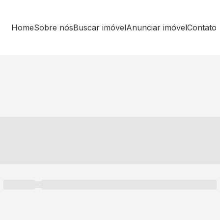
Home
Sobre nós
Buscar imóvel
Anunciar imóvel
Contato
----- ---- ---- -- ----
----- -----
----- ----- -- ------ ---- ---- -- ----- ----- ----- --- ------