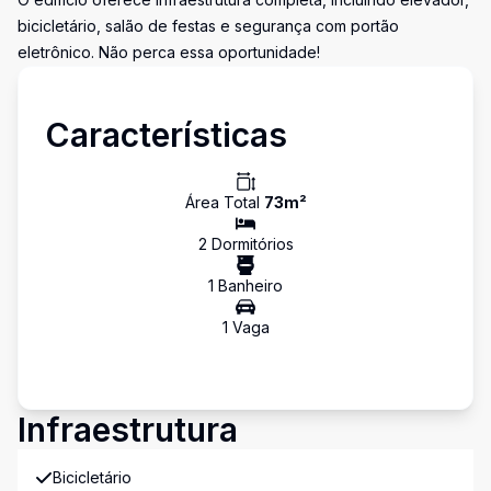
bicicletário, salão de festas e segurança com portão
eletrônico. Não perca essa oportunidade!
Características
Área Total
73
m²
2
Dormitório
s
1
Banheiro
1
Vaga
Infraestrutura
Bicicletário