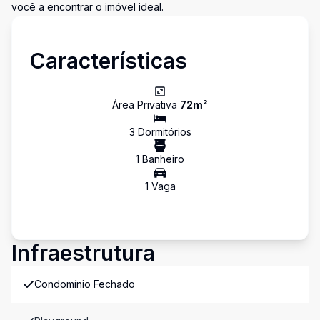
você a encontrar o imóvel ideal.
Características
Área Privativa
72
m²
3
Dormitório
s
1
Banheiro
1
Vaga
Infraestrutura
Condomínio Fechado