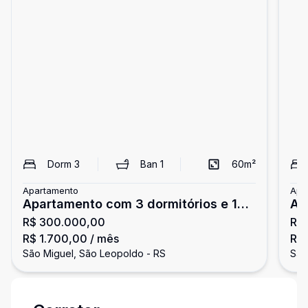
Dorm
3
Ban
1
60
m²
Apartamento
Apa
Apartamento com 3 dormitórios e 1
Ap
R$ 300.000,00
R$
vaga, 60m² - São Miguel em São
alugar
R$ 1.700,00
/ mês
R$ 
Leopoldo
Le
São Miguel, São Leopoldo - RS
São