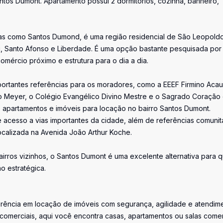
os Dumont. Apartamento possui 2 dormitórios, cozinha, banheiro,
as como Santos Dumond, é uma região residencial de São Leopold
, Santo Afonso e Liberdade. É uma opção bastante pesquisada por
mércio próximo e estrutura para o dia a dia.
portantes referências para os moradores, como a EEEF Firmino Acau
sto Meyer, o Colégio Evangélico Divino Mestre e o Sagrado Coração
s, apartamentos e imóveis para locação no bairro Santos Dumont.
 acesso a vias importantes da cidade, além de referências comunit
calizada na Avenida João Arthur Koche.
irros vizinhos, o Santos Dumont é uma excelente alternativa para 
o estratégica.
eferência em locação de imóveis com segurança, agilidade e atendim
 comerciais, aqui você encontra casas, apartamentos ou salas comer