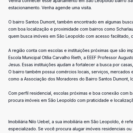
Venha conhecer esse apartamento em São Leopoldo bairro Sant
estacionamento. Venha agende uma visita.
O bairro Santos Dumont, também encontrado em algumas busc
com boa localização e proximidade com bairros como Scharlau
quem busca imóveis em São Leopoldo com acesso facilitado, co
A região conta com escolas e instituições próximas que são im
Escola Municipal Otília Carvalho Rieth, a EEEF Professor Augu
Jesus. Essas instituições ajudam a fortalecer a busca por casa
O bairro também possui comércios locais, serviços, mercados e
como a Associação dos Moradores do Bairro Santos Dumont, lo
Com perfil residencial, escolas próximas e boa conexão com ba
procura imóveis em São Leopoldo com praticidade e localizaçã
Imobiliária Nilo Uebel, a sua imobiliária em São Leopoldo, é r
especializado. Se você procura alugar imóveis residenciais ou