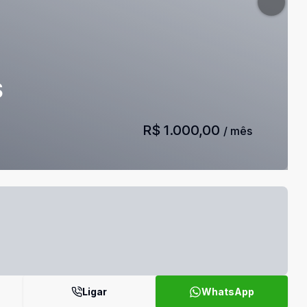
$
R$ 1.000,00
/ mês
Ligar
WhatsApp