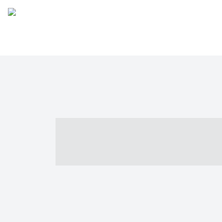
----- ----- -- -
- ------