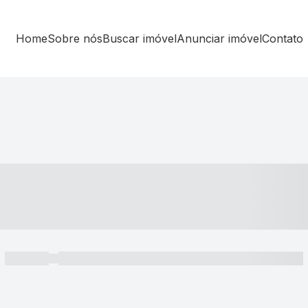
Home
Sobre nós
Buscar imóvel
Anunciar imóvel
Contato
----- ---- ---- -- ----
----- -----
----- ----- -- ------ ---- ---- -- ----- ----- ----- --- ------