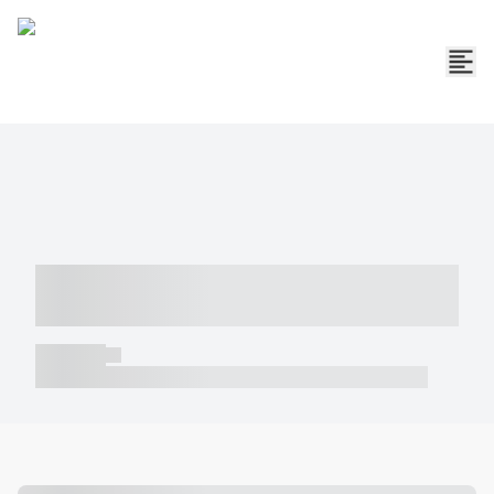
----- ----- -- ------ ---- ---- -- ----- -----
----- --- ------
----- -----
----- ----- -- ------ ---- ---- -- ----- ----- ----- --- ------