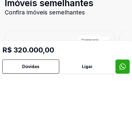
Imóveis semelhantes
Confira imóveis semelhantes
Cód:
4489
Comparar
Có
R$ 320.000,00
Dúvidas
Ligar