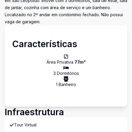
em São Leopoldo. Imóvel com 3 dormitórios, sala de estar, sala
de jantar, cozinha com área de serviço e um banheiro.
Localizado no 2º andar em condomínio fechado. Não possui
vaga de garagem.
Características
Área Privativa
77
m²
3
Dormitório
s
1
Banheiro
Infraestrutura
Tour Virtual