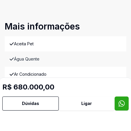
Mais informações
Aceita Pet
Água Quente
Ar Condicionado
R$ 680.000,00
Área de Serviço
Dúvidas
Ligar
Armários Embutidos
Banheiro Social