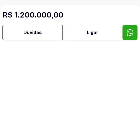
R$ 1.200.000,00
Dúvidas
Ligar
Mais informações
Aceita Pet
Área de Serviço
Churrasqueira
Despensa
Dormitório com Armários
Escritório