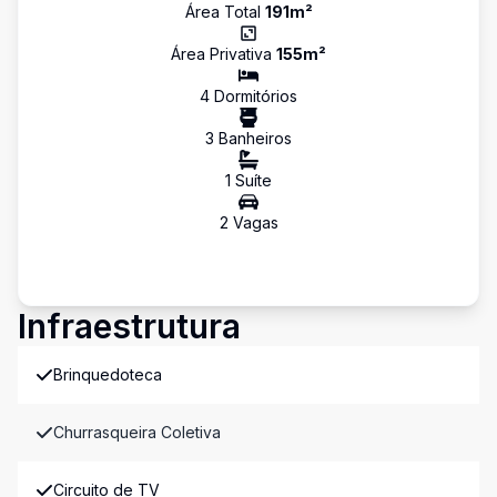
Área Total
191
m²
Área Privativa
155
m²
4
Dormitório
s
3
Banheiro
s
1
Suíte
2
Vaga
s
Infraestrutura
Brinquedoteca
Churrasqueira Coletiva
Circuito de TV