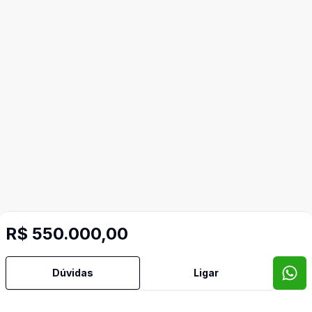
Mais informações
R$ 550.000,00
Aceita Pet
Dúvidas
Ligar
Água Quente