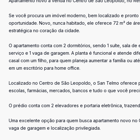
Apartamento novo à venda no Centro de São Leopoldo, no Res
Se você procura um imóvel moderno, bem localizado e pronto p
oportunidade. Novo, nunca habitado, ele oferece 72 m² de área
estratégica no coração da cidade.
O apartamento conta com 2 dormitórios, sendo 1 suíte, sala de 
serviço e 1 vaga de garagem. A planta é funcional e atende d
casal com um filho, para quem planeja aumentar a família ou a
em um escritório para home office.
Localizado no Centro de São Leopoldo, o San Telmo oferece pra
escolas, farmácias, mercados, bancos e tudo o que você preci
O prédio conta com 2 elevadores e portaria eletrônica, trazen
Uma excelente opção para quem busca apartamento novo no Ce
vaga de garagem e localização privilegiada.