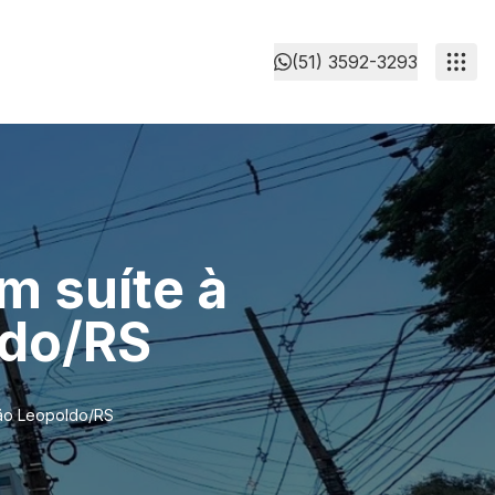
(51) 3592-3293
m suíte à
ldo/RS
São Leopoldo/RS