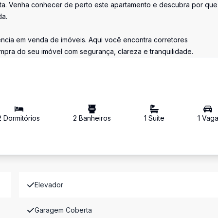
sita. Venha conhecer de perto este apartamento e descubra por que
da.
erência em venda de imóveis. Aqui você encontra corretores
ompra do seu imóvel com segurança, clareza e tranquilidade.
2
Dormitório
s
2
Banheiro
s
1
Suíte
1
Vag
Elevador
Garagem Coberta