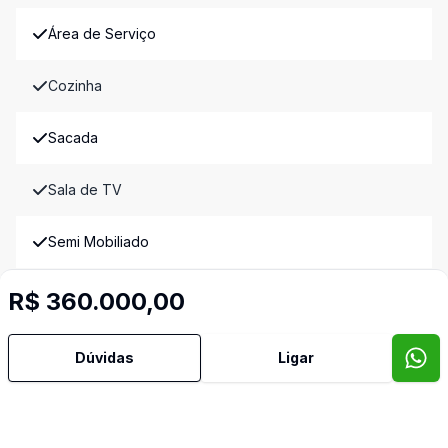
Área de Serviço
Cozinha
Sacada
Sala de TV
Semi Mobiliado
Terraço
R$ 360.000,00
Video do imóvel
Dúvidas
Ligar
Imóveis semelhantes
Confira imóveis semelhantes