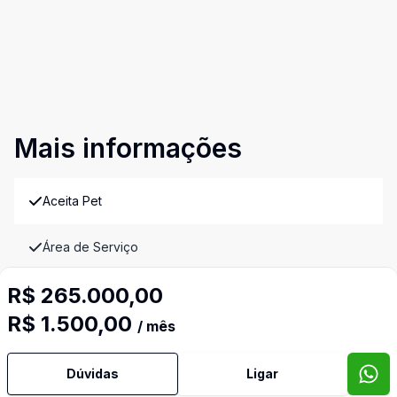
Mais informações
Aceita Pet
Área de Serviço
R$ 265.000,00
Banheiro Social
R$ 1.500,00
/ mês
Dormitório com Armários
Dúvidas
Ligar
Sacada