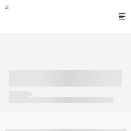
----- ----- -- ------ ---- ---- -- ----- -----
----- --- ------
----- -----
----- ----- -- ------ ---- ---- -- ----- ----- ----- --- ------