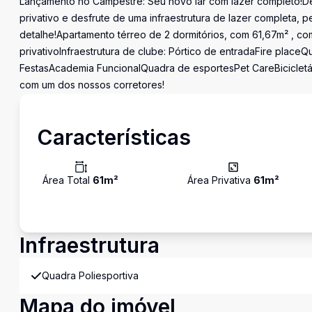
Lançamento no Campestre: Seu novo lar com lazer completo!De
privativo e desfrute de uma infraestrutura de lazer completa, 
detalhe!Apartamento térreo de 2 dormitórios, com 61,67m² , com
privativoInfraestrutura de clube: Pórtico de entradaFire placeQ
FestasAcademia FuncionalQuadra de esportesPet CareBiciclet
com um dos nossos corretores!
Características
Área Total
61
m²
Área Privativa
61
m²
Infraestrutura
Quadra Poliesportiva
Mapa do imóvel