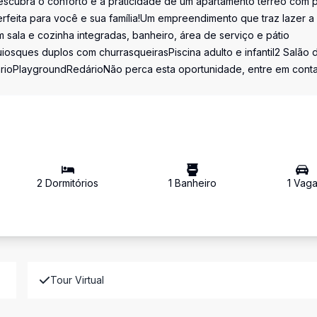
scubra o conforto e a praticidade de um apartamento térreo com p
perfeita para você e sua família!Um empreendimento que traz lazer a
 sala e cozinha integradas, banheiro, área de serviço e pátio
uiosques duplos com churrasqueirasPiscina adulto e infantil2 Salão 
árioPlaygroundRedárioNão perca esta oportunidade, entre em cont
2
Dormitório
s
1
Banheiro
1
Vag
Tour Virtual