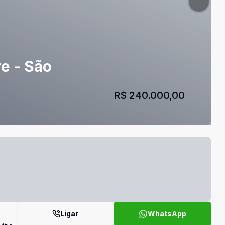
e - São
R$ 240.000,00
Ligar
WhatsApp